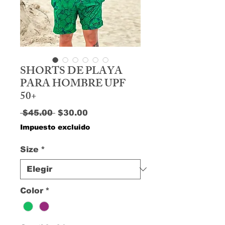
SHORTS DE PLAYA
PARA HOMBRE UPF
50+
Precio
Precio de oferta
 $45.00 
$30.00
Impuesto excluido
Size
*
Color
*